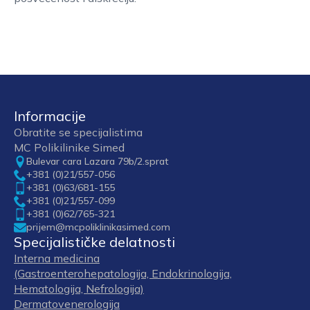
Informacije
Obratite se specijalistima
MC Polikilinike Simed
Bulevar cara Lazara 79b/2.sprat
+381 (0)21/557-056
+381 (0)63/681-155
+381 (0)21/557-099
+381 (0)62/765-321
prijem@mcpoliklinikasimed.com
Specijalističke delatnosti
Interna medicina
(Gastroenterohepatologija, Endokrinologija,
Hematologija, Nefrologija)
Dermatovenerologija