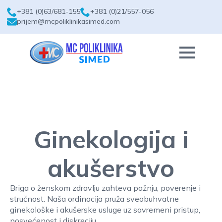
+381 (0)63/681-155
+381 (0)21/557-056
prijem@mcpoliklinikasimed.com
Ginekologija i
akušerstvo
Briga o ženskom zdravlju zahteva pažnju, poverenje i
stručnost. Naša ordinacija pruža sveobuhvatne
ginekološke i akušerske usluge uz savremeni pristup,
posvećenost i diskreciju.